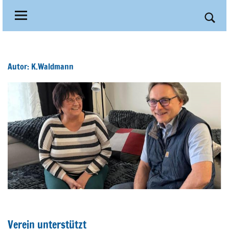
Refugium-
Wir
Zum
brauchen
Inhalt
Erlangen
Such
Ihr
springen
Engagement!
öffn
Autor:
K.Waldmann
Verein unterstützt