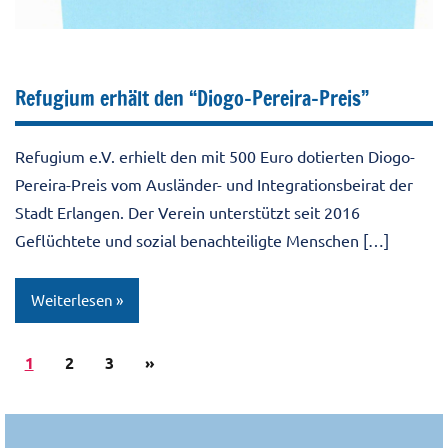
Refugium erhält den “Diogo-Pereira-Preis”
Refugium e.V. erhielt den mit 500 Euro dotierten Diogo-
Pereira-Preis vom Ausländer- und Integrationsbeirat der
Stadt Erlangen. Der Verein unterstützt seit 2016
Geflüchtete und sozial benachteiligte Menschen […]
Weiterlesen
Seitennummerierung
Nächste
1
Aktuell
2
3
»
der
Beiträge
Beiträge