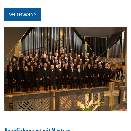
Weiterlesen
10JahreRefugium
Aktuell
Benefizkonzert mit Vortrag