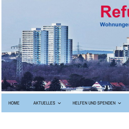
Zum
Inhalt
springen
Refugium-
Wir
HOME
AKTUELLES
HELFEN UND SPENDEN
brauchen
Erlangen
Ihr
Engagement!