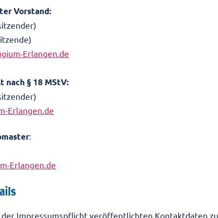
ter Vorstand:
sitzender)
sitzende)
gium-Erlangen.de
lt nach § 18 MStV:
sitzender)
-Erlangen.de
:
bmaster
m-Erlangen.de
ils
der Impressumspflicht veröffentlichten Kontaktdaten z